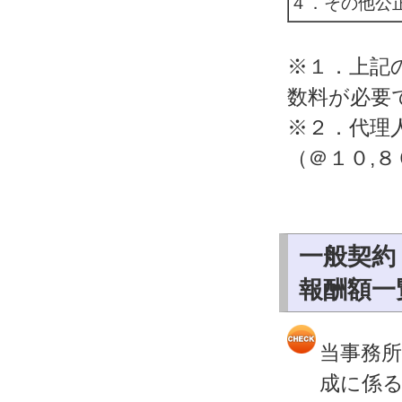
４．その他公
※１．上記
数料が必要
※２．代理
（＠１０,
一般契約
報酬額一
当事務
成に係