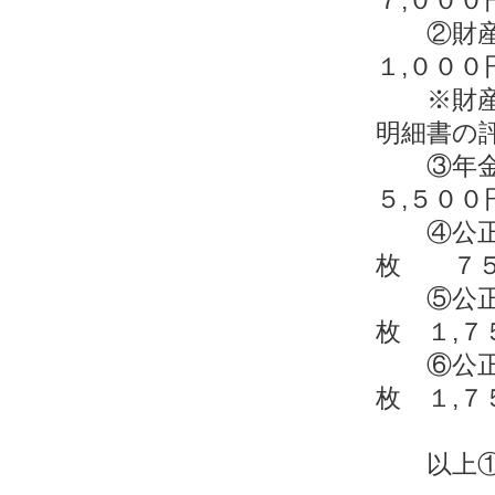
②財産
１,００
※財産分
明細書の
③年
５,５００
④公正
枚 ７５
⑤公正
枚 １,７
⑥公正
枚 １,７
以上①～