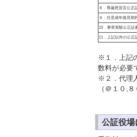
８．尊厳死宣言公正
９．任意成年後見契
10．事実実験公正証
11．上記以外の公正
※１．上記
数料が必要
※２．代理
（＠１０,
公証役場