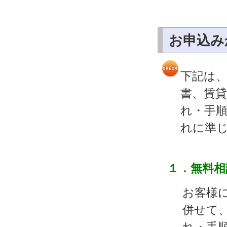
お申込み
下記は
書、賃
れ・手
れに準
１．無料相
お客様
併せて
れ・手