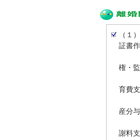
（１
証書
・離
権・
・離
育費
・離
産分
・離
謝料