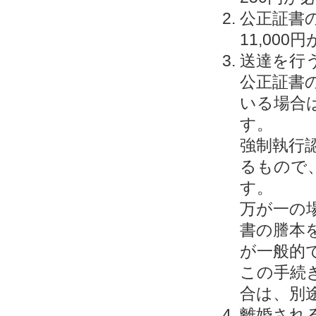
公正証書
11,00
送達を行う
公正証書
いる場合
す。
強制執行
るもので
す。
万が一の
書の謄本
が一般的
この手続
合は、別途
離婚される