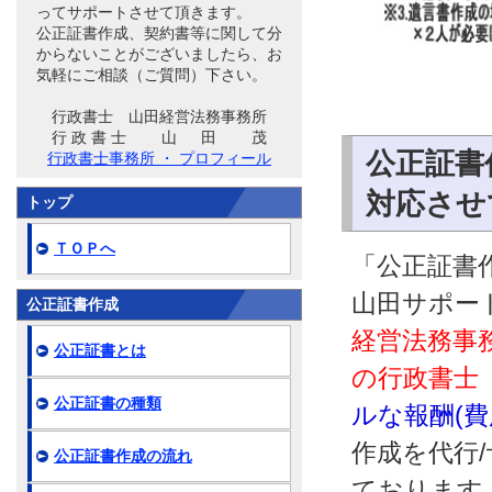
ってサポートさせて頂きます。
公正証書作成、契約書等に関して分
からないことがございましたら、お
気軽にご相談（ご質問）下さい。
行政書士 山田経営法務事務所
行 政 書 士 山 田 茂
公正証書
行政書士事務所 ・ プロフィール
対応させ
トップ
ＴＯＰへ
「公正証書作
山田サポー
公正証書作成
経営法務事
公正証書とは
の行政書士
公正証書の種類
ルな報酬(
作成を代行
公正証書作成の流れ
ております