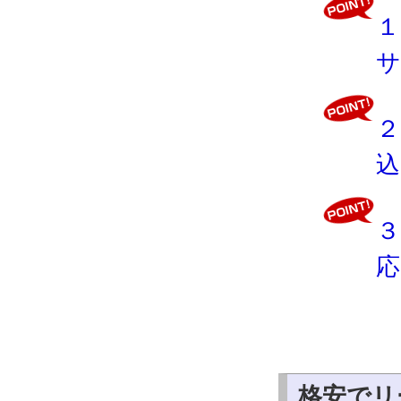
１
サ
２
込
３
応
格安でリ