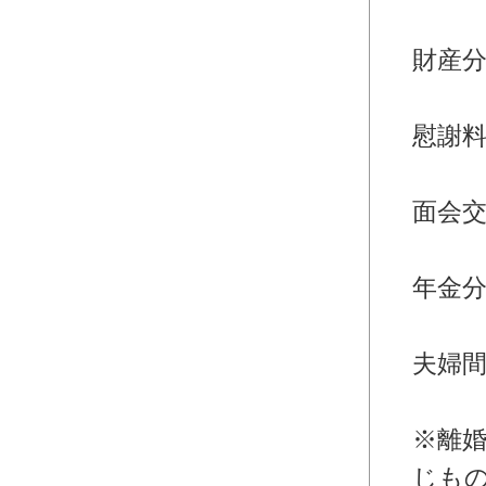
・離
財産
・離
慰謝
・離
面会
・離
年金
・離
夫婦
婚
※離
じも