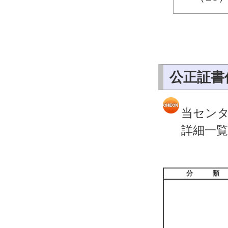
公正証書
当セン
詳細一
分 類