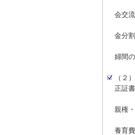
・離
会交
・離
金分
・離
婦間
婚
（２
正証
・離
親権
・離
養育