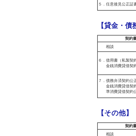
５．任意後見公正証
【貸金・債
契約
相談
６．借用書（私製契
金銭消費貸借契約
７．債務弁済契約公
金銭消費貸借契約
準消費貸借契約公
【その他】
契約
相談