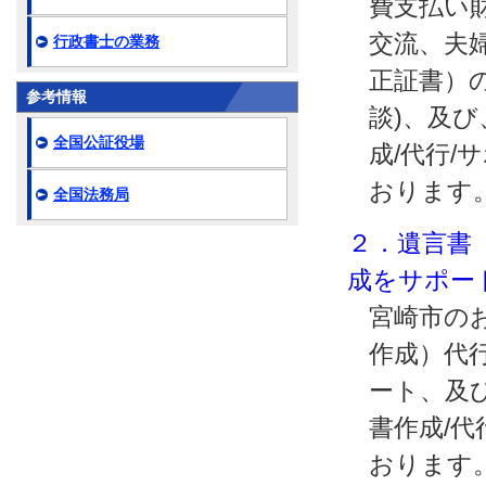
費支払い
交流、夫
行政書士の業務
正証書）の
参考情報
談)、及
全国公証役場
成/代行/
おります
全国法務局
２．遺言書
成をサポー
宮崎市の
作成）代行
ート、及
書作成/代
おります