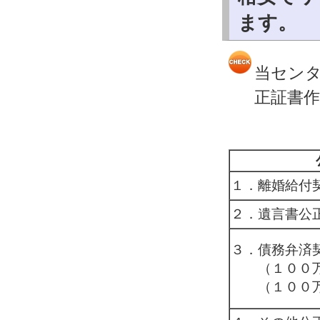
ます。
当セン
正証書
１．離婚給付
２．遺言書公
３．債務弁済
（１００万
（１００万