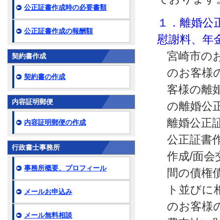
公正証書作成時の必要書類
１．離婚公
公正証書作成の報酬額
慰謝料、年
宮崎市の
契約書作成
のお客様
契約書の作成
客様の離
内容証明郵便
の離婚公
離婚公正
内容証明郵便の作成
公正証書
行政書士事務所
作成/面
事務所概要、プロフィール
間の債権
ト並びに
メールお申込み
のお客様
メール無料相談