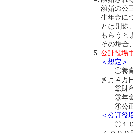
離婚の公
生年金に
とは別途
もらうと
その場合、
公証役場
＜想定＞
①養育費
き月４万
②財産分
③年金
④公正
＜公証役
①１０年
７,００