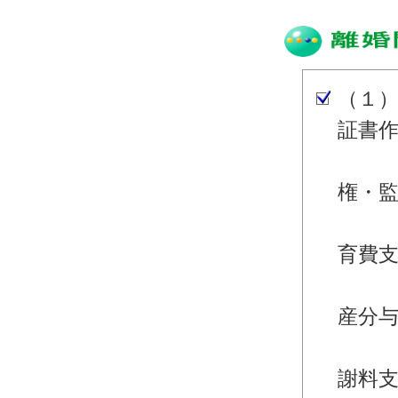
（１
証書
・離
権・
・離
育費
・離
産分
・離
謝料