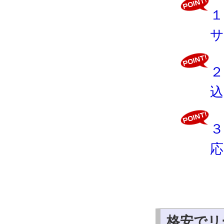
１
サ
２
込
３
応
格安でリ