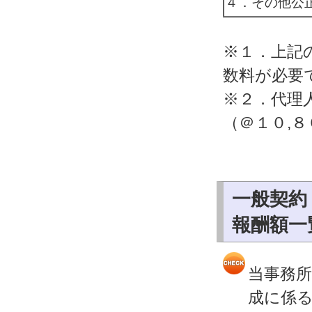
４．その他公
※１．上記
数料が必要
※２．代理
（＠１０,
一般契約
報酬額一
当事務
成に係