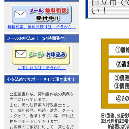
日立市で
い！
無料相談、無料見積りはコチラから！
メールお申込み！（24時間受付）
お申し込みはコチラから！
心を込めてサポートさせて頂きます！
公正証書作成、契約書作成の業務を
専門に行っています。
また、街の法律家＆行政書士とし
て、成年後見、相続・遺言、クーリ
ングオフ、近隣トラブル等、市民法
務をサポートしております。
お客様のご依頼に対して、真心を持