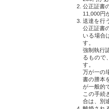
公正証書
11,00
送達を行う
公正証書
いる場合
す。
強制執行
るもので
す。
万が一の
書の謄本
が一般的
この手続
合は、別途
離婚される