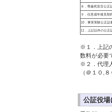
８．尊厳死宣言公正
９．任意成年後見契
10．事実実験公正証
11．上記以外の公正
※１．上記
数料が必要
※２．代理
（＠１０,
公証役場