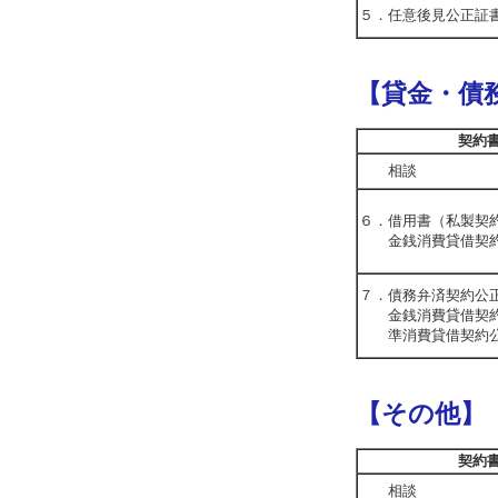
５．任意後見公正証
【貸金・債
契約
相談
６．借用書（私製契
金銭消費貸借契約
７．債務弁済契約公
金銭消費貸借契約
準消費貸借契約公
【その他】
契約
相談