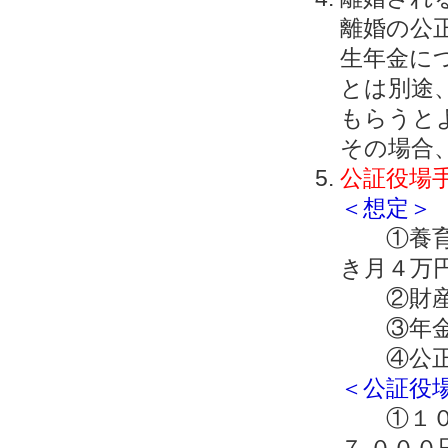
離婚の公
生年金に
とは別途
もらうと
その場合、
公証役場
＜想定＞
①養育費
き月４万
②財産分
③年金
④公正
＜公証役
①１０年
７,００