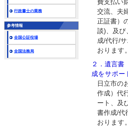
費支払い
交流、夫
行政書士の業務
正証書）の
参考情報
談)、及
全国公証役場
成/代行/
おります
全国法務局
２．遺言書
成をサポー
日立市の
作成）代行
ート、及
書作成/代
おります