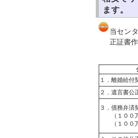
ます。
当セン
正証書
１．離婚給付
２．遺言書公
３．債務弁済
（１００万
（１００万