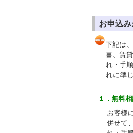
お申込み
下記は
書、賃
れ・手
れに準
１．無料相
お客様
併せて
れ・手