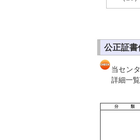
公正証書
当セン
詳細一
分 類