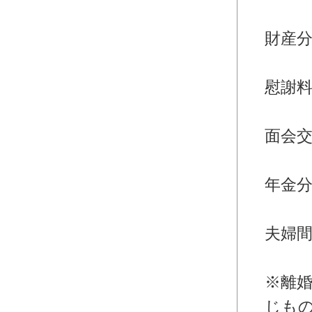
・離
財産
・離
慰謝
・離
面会
・離
年金
・離
夫婦
婚
※離
じも