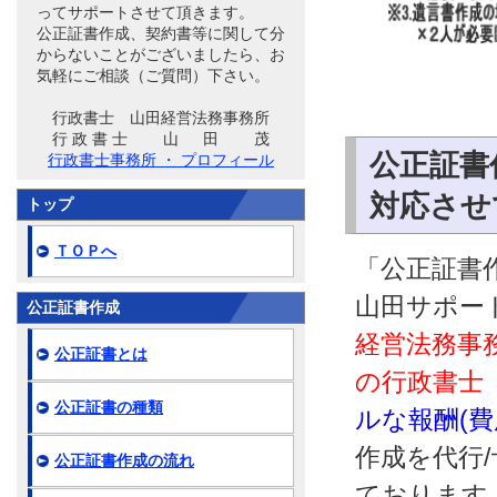
ってサポートさせて頂きます。
公正証書作成、契約書等に関して分
からないことがございましたら、お
気軽にご相談（ご質問）下さい。
行政書士 山田経営法務事務所
行 政 書 士 山 田 茂
公正証書
行政書士事務所 ・ プロフィール
対応させ
トップ
ＴＯＰへ
「公正証書作
山田サポー
公正証書作成
経営法務事
公正証書とは
の行政書士
公正証書の種類
ルな報酬(
作成を代行
公正証書作成の流れ
ております