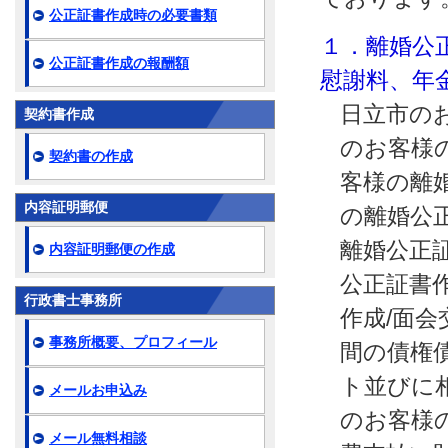
公正証書作成時の必要書類
１．離婚公
公正証書作成の報酬額
慰謝料、年
日立市の
契約書作成
のお客様
契約書の作成
客様の離
内容証明郵便
の離婚公
離婚公正
内容証明郵便の作成
公正証書
行政書士事務所
作成/面
事務所概要、プロフィール
間の債権
ト並びに
メールお申込み
のお客様
メール無料相談