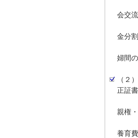
・離
会交
・離
金分
・離
婦間
婚
（２
正証
・離
親権
・離
養育