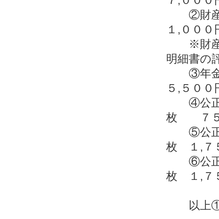
②財産
１,００
※財産分
明細書の
③年
５,５００
④公正
枚 ７５
⑤公正
枚 １,７
⑥公正
枚 １,７
以上①～