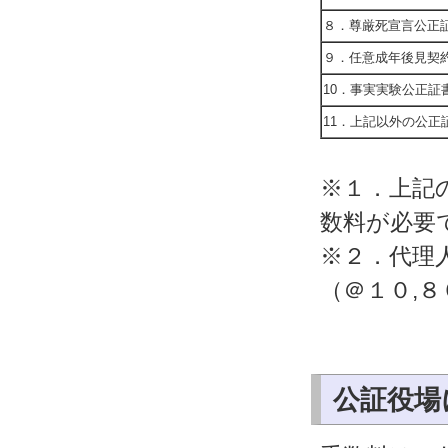
８．尊厳死宣言公正
９．任意成年後見契
10．事実実験公正証
11．上記以外の公正
※１．上記
数料が必要
※２．代理
（＠１０,
公証役場