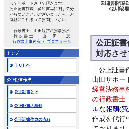
ってサポートさせて頂きます。
公正証書作成、契約書等に関して分
からないことがございましたら、お
気軽にご相談（ご質問）下さい。
行政書士 山田経営法務事務所
行 政 書 士 山 田 茂
公正証書
行政書士事務所 ・ プロフィール
対応させ
トップ
ＴＯＰへ
「公正証書作
山田サポー
公正証書作成
経営法務事
公正証書とは
の行政書士
公正証書の種類
ルな報酬(
作成を代行
公正証書作成の流れ
ております