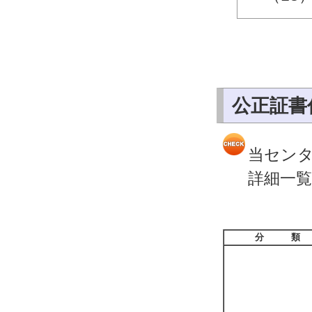
公正証書
当セン
詳細一
分 類