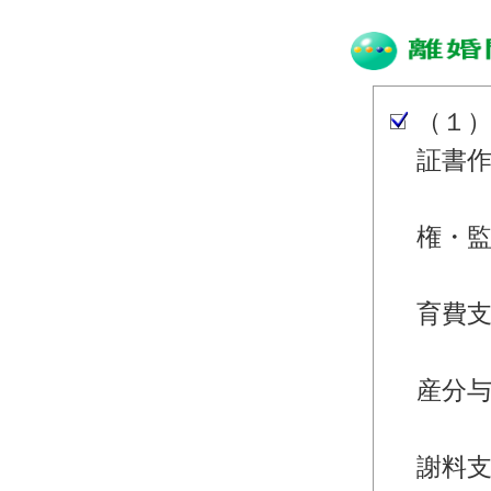
（１
証書
・離
権・
・離
育費
・離
産分
・離
謝料