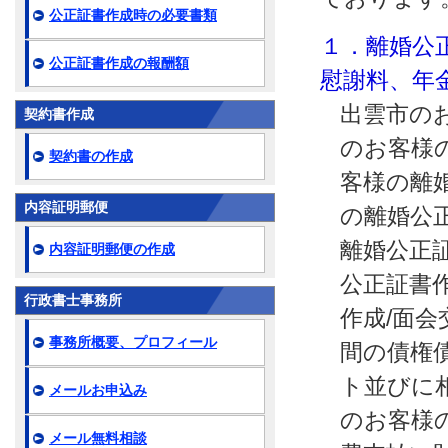
公正証書作成時の必要書類
１．離婚公
公正証書作成の報酬額
慰謝料、年
出雲市の
契約書作成
のお客様
契約書の作成
客様の離
内容証明郵便
の離婚公
離婚公正
内容証明郵便の作成
公正証書
行政書士事務所
作成/面
事務所概要、プロフィール
間の債権
ト並びに
メールお申込み
のお客様
メール無料相談