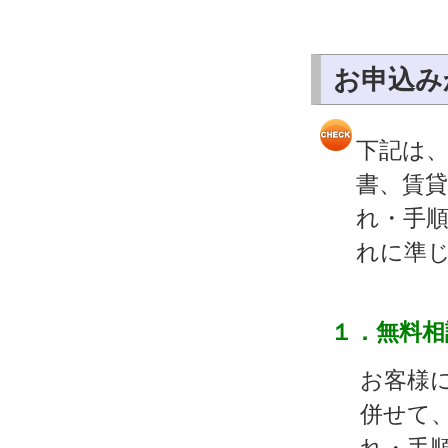
お申込み
下記は
書、賃
れ・手
れに準
１．無料相
お客様
併せて
れ・手