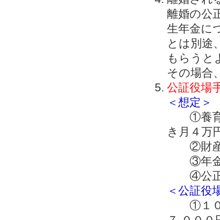
離婚の公
生年金に
とは別途
もらうと
その場合、
公証役場
＜想定＞
①養育費
き月４万
②財産分
③年金
④公正
＜公証役
①１０年
７,００