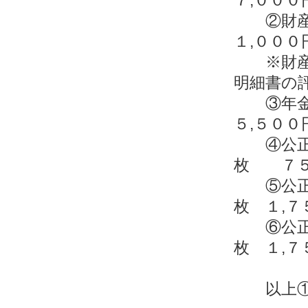
②財産
１,００
※財産分
明細書の
③年
５,５００
④公正
枚 ７５
⑤公正
枚 １,７
⑥公正
枚 １,７
以上①～