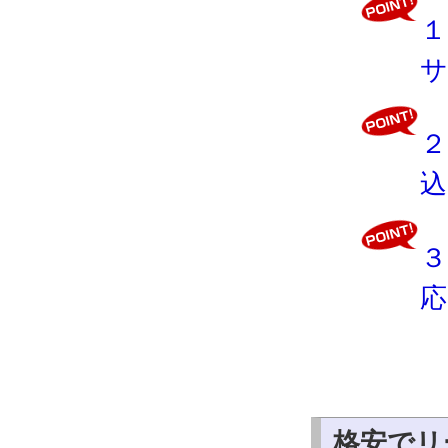
１
サ
２
込
３
応
格安でリ