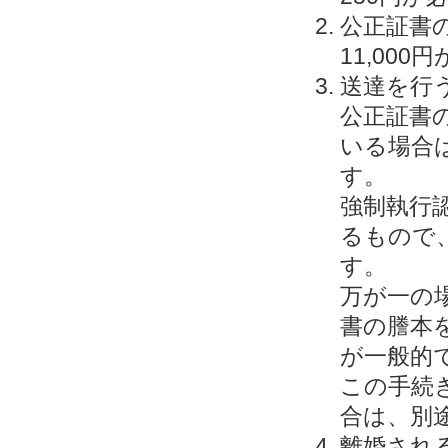
公正証書
11,00
送達を行う
公正証書
いる場合
す。
強制執行
るもので
す。
万が一の
書の謄本
が一般的
この手続
合は、別途
離婚される