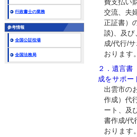
費支払い
交流、夫
行政書士の業務
正証書）の
参考情報
談)、及
全国公証役場
成/代行/
おります
全国法務局
２．遺言書
成をサポー
出雲市の
作成）代行
ート、及
書作成/代
おります