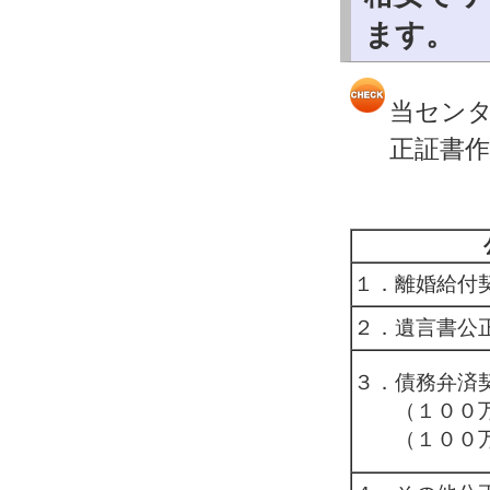
ます。
当セン
正証書
１．離婚給付
２．遺言書公
３．債務弁済
（１００万
（１００万