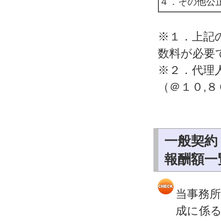
４．その他公
※１．上記
数料が必要
※２．代理
（＠１０,
一般契約
報酬額一
当事務
成に係