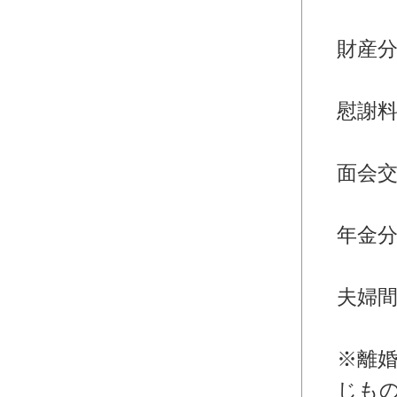
・離
財産
・離
慰謝
・離
面会
・離
年金
・離
夫婦
婚
※離
じも