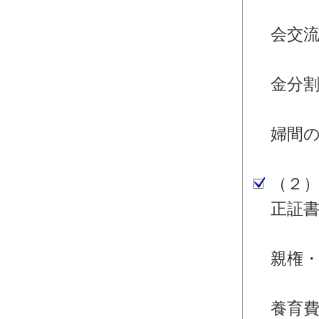
・離
会交
・離
金分
・離
婦間
婚
（２
正証
・離
親権
・離
養育