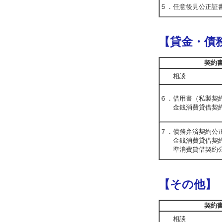
５．任意後見公正証
【貸金・債
契約
相談
６．借用書（私製契
金銭消費貸借契約
７．債務弁済契約公
金銭消費貸借契約
準消費貸借契約公
【その他】
契約
相談