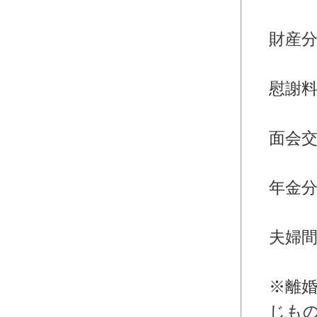
・離
財産
・離
慰謝
・離
面会
・離
年金
・離
夫婦
婚
※離
じも