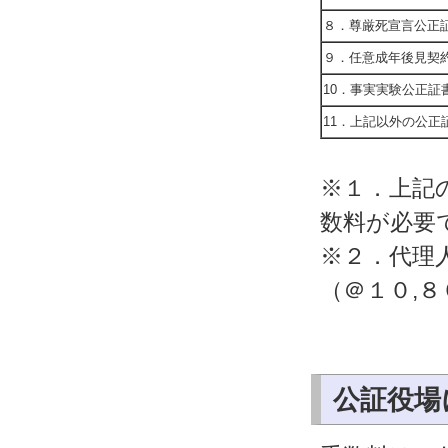
８．尊厳死宣言公正
９．任意成年後見契
10．事実実験公正証
11．上記以外の公正
※１．上記
数料が必要
※２．代理
（＠１０,
公証役場