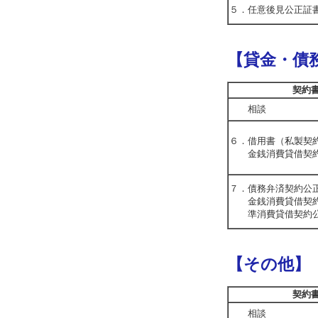
５．任意後見公正証
【貸金・債
契約
相談
６．借用書（私製契
金銭消費貸借契約
７．債務弁済契約公
金銭消費貸借契約
準消費貸借契約公
【その他】
契約
相談