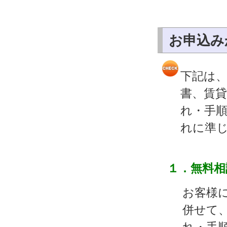
お申込み
下記は
書、賃
れ・手
れに準
１．無料相
お客様
併せて
れ・手