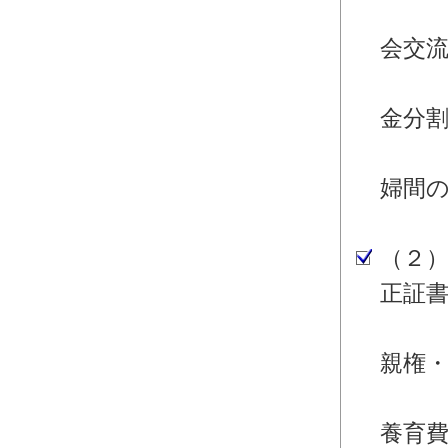
・離
会交
・離
金分
・離
婦間
婚
（２
正証
・離
親権
・離
養育