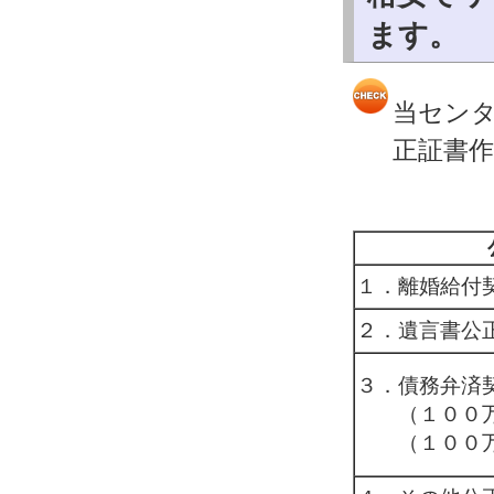
ます。
当セン
正証書
１．離婚給付
２．遺言書公
３．債務弁済
（１００万
（１００万