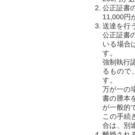
公正証書
11,00
送達を行う
公正証書
いる場合
す。
強制執行
るもので
す。
万が一の
書の謄本
が一般的
この手続
合は、別途
離婚される