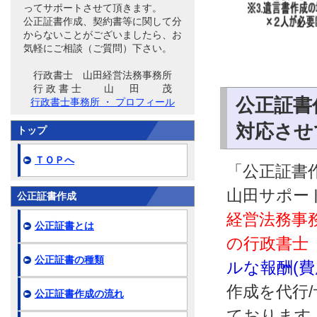
ってサポートさせて頂きます。
公正証書作成、契約書等に関して分
からないことがございましたら、お
気軽にご相談（ご質問）下さい。
行政書士 山田経営法務事務所
行 政 書 士 山 田 茂
公正証書
行政書士事務所 ・ プロフィール
対応させ
トップ
ＴＯＰへ
「公正証書作
山田サポー
公正証書作成
経営法務事
公正証書とは
の行政書士
公正証書の種類
ルな報酬(
作成を代行
公正証書作成の流れ
ております