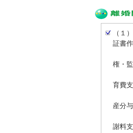
（１
証書
・離
権・
・離
育費
・離
産分
・離
謝料