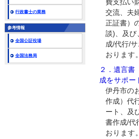
費支払い
交流、夫
行政書士の業務
正証書）の
参考情報
談)、及
全国公証役場
成/代行/
おります
全国法務局
２．遺言書
成をサポー
伊丹市の
作成）代行
ート、及
書作成/代
おります