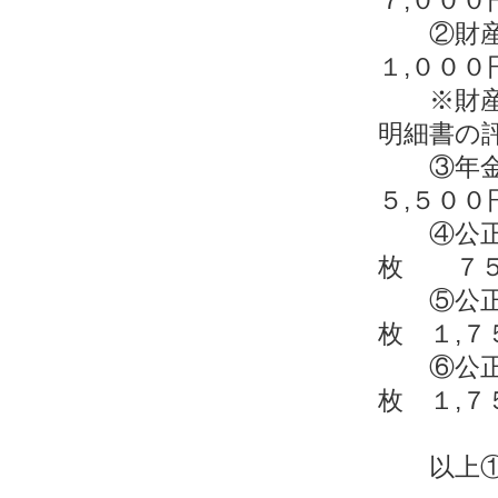
②財産
１,００
※財産分
明細書の
③年
５,５００
④公正
枚 ７５
⑤公正
枚 １,７
⑥公正
枚 １,７
以上①～