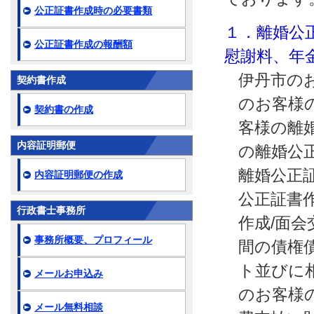
公正証書作成時の必要書類
１．離婚公
公正証書作成の報酬額
慰謝料、年
伊丹市の
契約書作成
のお客様
契約書の作成
客様の離
内容証明郵便
の離婚公
離婚公正
内容証明郵便の作成
公正証書
行政書士事務所
作成/面
事務所概要、プロフィール
間の債権
ト並びに
メールお申込み
のお客様
メール無料相談