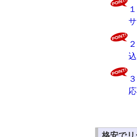
１
サ
２
込
３
応
格安でリ