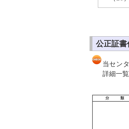
公正証書
当セン
詳細一
分 類