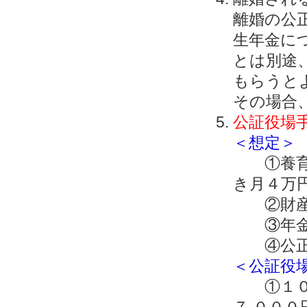
離婚の公
生年金に
とは別途
もらうと
その場合、
公証役場
＜想定＞
①養育費
き月４万
②財産分
③年金
④公正
＜公証役
①１０年
７,００