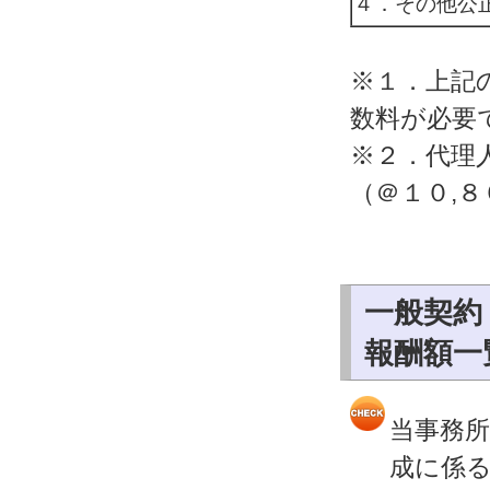
４．その他公
※１．上記
数料が必要
※２．代理
（＠１０,
一般契約
報酬額一
当事務
成に係