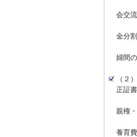
・離
会交
・離
金分
・離
婦間
婚
（２
正証
・離
親権
・離
養育