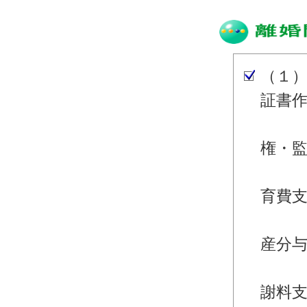
（１
証書
・離
権・
・離
育費
・離
産分
・離
謝料