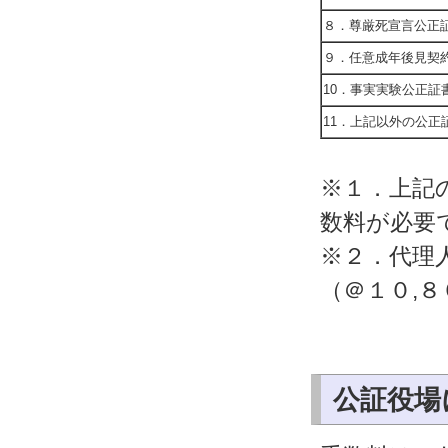
８．尊厳死宣言公正
９．任意成年後見契
10．事実実験公正証
11．上記以外の公正
※１．上記
数料が必要
※２．代理
（＠１０,
公証役場