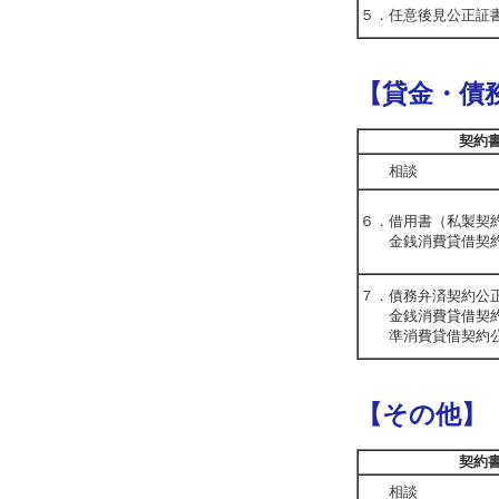
５．任意後見公正証
【貸金・債
契約
相談
６．借用書（私製契
金銭消費貸借契約
７．債務弁済契約公
金銭消費貸借契約
準消費貸借契約公
【その他】
契約
相談