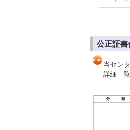
公正証書
当セン
詳細一
分 類