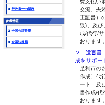
費支払い
交流、夫
行政書士の業務
正証書）の
参考情報
談)、及
全国公証役場
成/代行/
おります
全国法務局
２．遺言書
成をサポー
足利市の
作成）代行
ート、及
書作成/代
おります