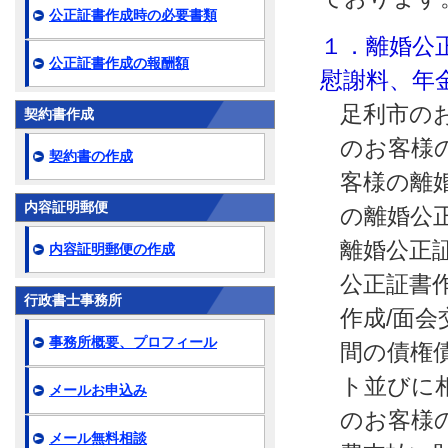
公正証書作成時の必要書類
１．離婚公
公正証書作成の報酬額
慰謝料、年
足利市の
契約書作成
のお客様
契約書の作成
客様の離
内容証明郵便
の離婚公
離婚公正
内容証明郵便の作成
公正証書
行政書士事務所
作成/面
事務所概要、プロフィール
間の債権
ト並びに
メールお申込み
のお客様
メール無料相談