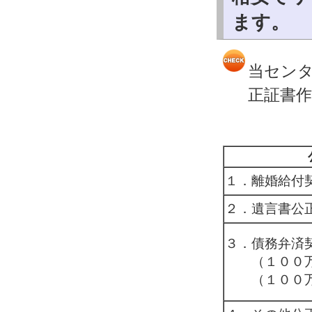
ます。
当セン
正証書
１．離婚給付
２．遺言書公
３．債務弁済
（１００万
（１００万