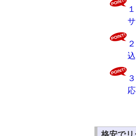
１
サ
２
込
３
応
格安でリ