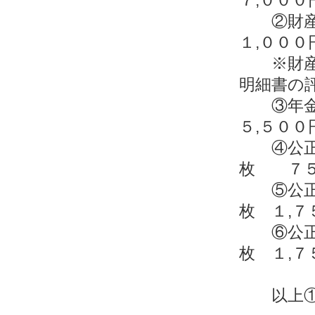
②財産
１,００
※財産分
明細書の
③年
５,５００
④公正
枚 ７５
⑤公正
枚 １,７
⑥公正
枚 １,７
以上①～