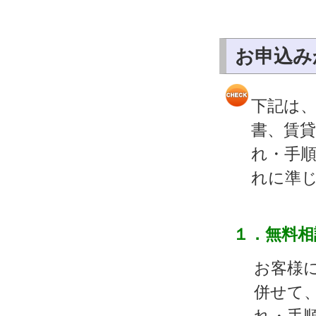
お申込み
下記は
書、賃
れ・手
れに準
１．無料相
お客様
併せて
れ・手