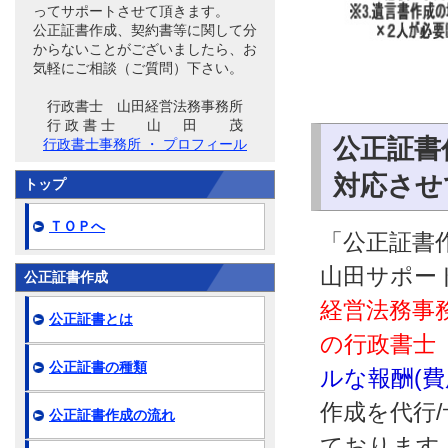
ってサポートさせて頂きます。
公正証書作成、契約書等に関して分
からないことがございましたら、お
気軽にご相談（ご質問）下さい。
行政書士 山田経営法務事務所
行 政 書 士 山 田 茂
公正証書
行政書士事務所 ・ プロフィール
対応させ
トップ
ＴＯＰへ
「公正証書作
山田サポー
公正証書作成
経営法務事
公正証書とは
の行政書士
公正証書の種類
ルな報酬(
作成を代行
公正証書作成の流れ
ております