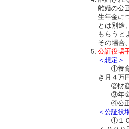
離婚の公
生年金に
とは別途
もらうと
その場合、
公証役場
＜想定＞
①養育費
き月４万
②財産分
③年金
④公正
＜公証役
①１０年
７,００