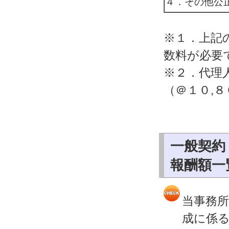
４．その他公
※１．上記
数料が必要
※２．代理
（＠１０,
一般契約
報酬額一
当事務
成に係