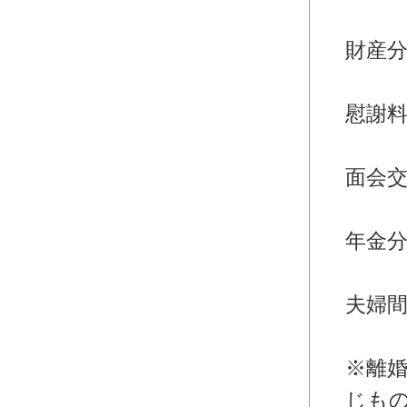
・離
財産
・離
慰謝
・離
面会
・離
年金
・離
夫婦
婚
※離
じも