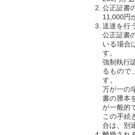
公正証書
11,00
送達を行う
公正証書
いる場合
す。
強制執行
るもので
す。
万が一の
書の謄本
が一般的
この手続
合は、別途
離婚される