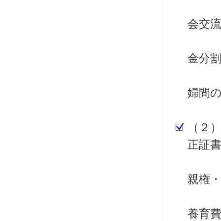
・離
会交
・離
金分
・離
婦間
婚
（２
正証
・離
親権
・離
養育