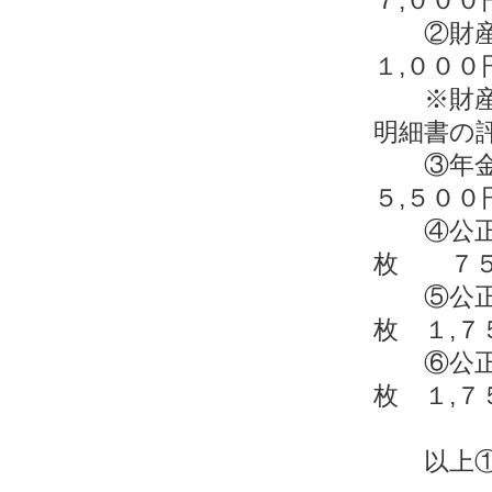
②財産
１,００
※財産分
明細書の
③年
５,５００
④公正
枚 ７５
⑤公正
枚 １,７
⑥公正
枚 １,７
以上①～