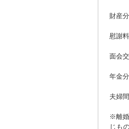
・離
財産
・離
慰謝
・離
面会
・離
年金
・離
夫婦
婚
※離
じも