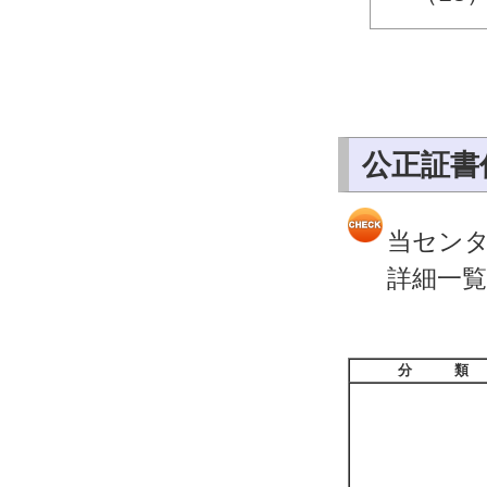
公正証書
当セン
詳細一
分 類