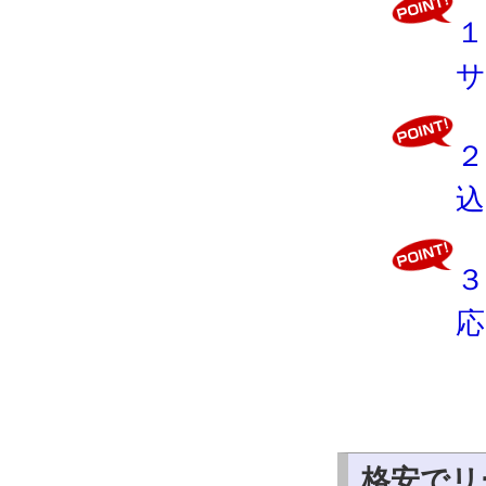
１
サ
２
込
３
応
格安でリ