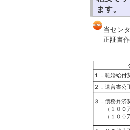
ます。
当セン
正証書
１．離婚給付
２．遺言書公
３．債務弁済
（１００万
（１００万