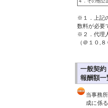
４．その他公
※１．上記
数料が必要
※２．代理
（＠１０,
一般契約
報酬額一
当事務
成に係