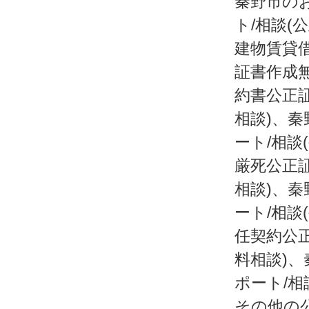
秦野市の
ト/相談(
建物賃貸借
証書作成
約書公正証
相談)、秦
ート/相談
厳死公正証
相談)、秦
ート/相談
任契約公正
料相談)、
ポート/相
その他の公