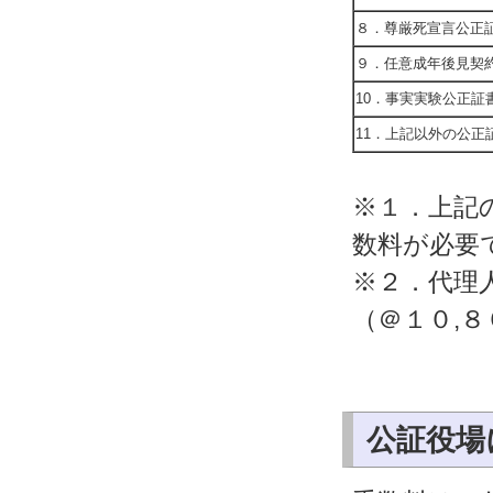
８．尊厳死宣言公正
９．任意成年後見契
10．事実実験公正証
11．上記以外の公正
※１．上記
数料が必要
※２．代理
（＠１０,
公証役場