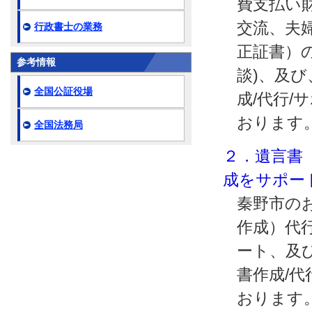
費支払い
交流、夫
行政書士の業務
正証書）の
参考情報
談)、及
全国公証役場
成/代行/
おります
全国法務局
２．遺言書
成をサポー
秦野市の
作成）代行
ート、及
書作成/代
おります