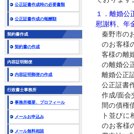
公正証書作成時の必要書類
１．離婚公
公正証書作成の報酬額
慰謝料、年
秦野市の
契約書作成
のお客様
契約書の作成
客様の離
内容証明郵便
の離婚公
離婚公正
内容証明郵便の作成
公正証書
行政書士事務所
作成/面
事務所概要、プロフィール
間の債権
ト並びに
メールお申込み
のお客様
メール無料相談