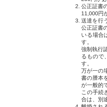
公正証書
11,00
送達を行う
公正証書
いる場合
す。
強制執行
るもので
す。
万が一の
書の謄本
が一般的
この手続
合は、別途
離婚される