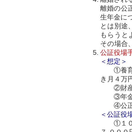
離婚の公
生年金に
とは別途
もらうと
その場合、
公証役場
＜想定＞
①養育費
き月４万
②財産分
③年金
④公正
＜公証役
①１０年
７,００