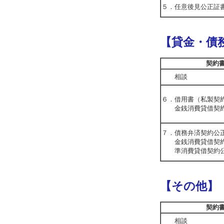
５．任意後見公正証
【貸金・債
契約
相談
６．借用書（私製契
金銭消費貸借契約
７．債務弁済契約公
金銭消費貸借契約
準消費貸借契約公
【その他】
契約
相談