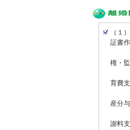
（１
証書
・離
権・
・離
育費
・離
産分
・離
謝料