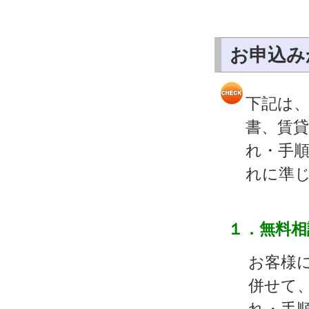
お申込み
下記は
書、賃
れ・手
れに準
１．無料相
お客様
併せて
れ・手