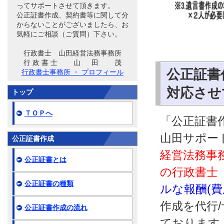
ってサポートさせて頂きます。
公正証書作成、契約書等に関して分
からないことがございましたら、お
気軽にご相談（ご質問）下さい。
行政書士 山田経営法務事務所
行 政 書 士 山 田 茂
公正証書
行政書士事務所 ・ プロフィール
対応させ
トップ
ＴＯＰへ
「公正証書作
山田サポー
公正証書作成
経営法務事
公正証書とは
の行政書士
公正証書の種類
ルな報酬(
作成を代行
公正証書作成の流れ
ております